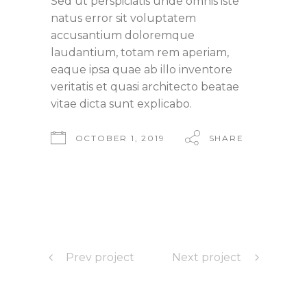
Sed ut perspiciatis unde omnis iste
natus error sit voluptatem
accusantium doloremque
laudantium, totam rem aperiam,
eaque ipsa quae ab illo inventore
veritatis et quasi architecto beatae
vitae dicta sunt explicabo.
OCTOBER 1, 2019
SHARE
Prev project
Next project